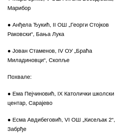
Марибор
● Анђела Ђукић, II ОШ „Георги Стојков
Раковски“, Бања Лука
● Јован Стаменов, IV ОУ „Браћа
Миладиновци“, Скопље
Похвале:
● Ема Пејчиновић, IX Католички школски
центар, Сарајево
● Есма Авдибеговић, VI ОШ „Кисељак 2“,
Забрђе