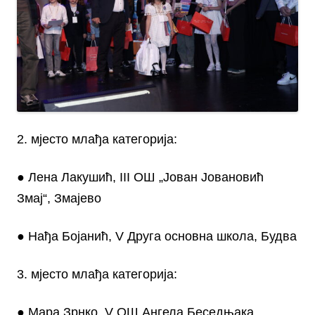
2. мјесто млађа категорија:
● Лена Лакушић, III ОШ „Јован Јовановић
Змај“, Змајево
● Нађа Бојанић, V Друга основна школа, Будва
3. мјесто млађа категорија:
● Мара Зрнко, V ОШ Ангела Беседњака,