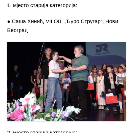
1. мјесто старија категорија:
● Саша Хинић, VII ОШ „Ђуро Стругар“, Нови
Београд
2. мјесто старија категорија: