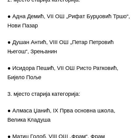
● Адна Демић, VII ОШ „Рифат Бурџовић Тршо“,
Нови Пазар
● Душан Антић, VIII ОШ „Петар Петровић
Његош“, Зрењанин
● Исидора Пешић, VII ОШ Ристо Ратковић,
Бијело Поље
3. мјесто старија категорија:
● Алмаса Џанић, IX Прва основна школа,
Велика Кладуша
● Матиц Голоб, VIII ОШ „Фрам“, Фрам