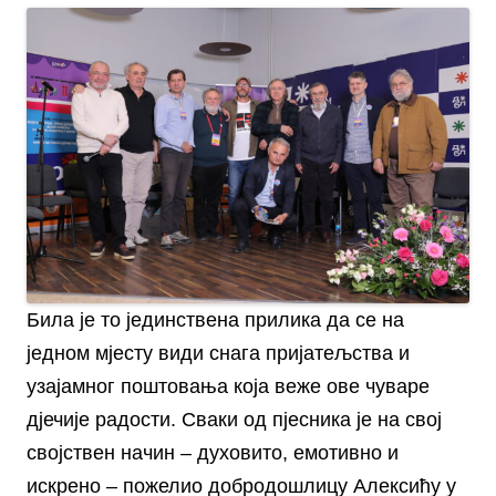
Била је то јединствена прилика да се на
једном мјесту види снага пријатељства и
узајамног поштовања која веже ове чуваре
дјечије радости. Сваки од пјесника је на свој
својствен начин – духовито, емотивно и
искрено – пожелио добродошлицу Алексићу у