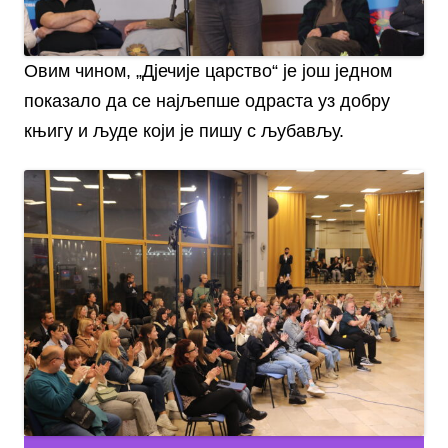
Овим чином, „Дјечије царство“ је још једном
показало да се најљепше одраста уз добру
књигу и људе који је пишу с љубављу.