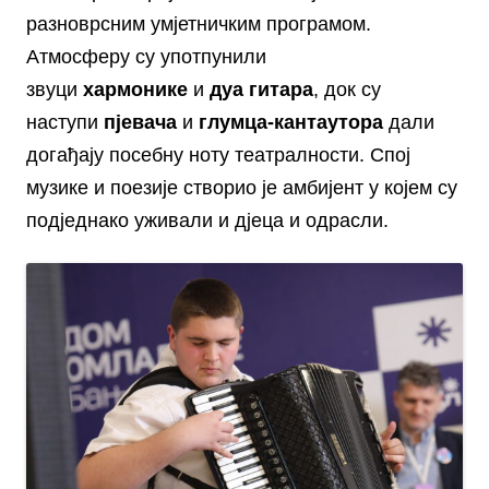
разноврсним умјетничким програмом.
Атмосферу су употпунили
звуци
хармонике
и
дуа гитара
, док су
наступи
пјевача
и
глумца-кантаутора
дали
догађају посебну ноту театралности. Спој
музике и поезије створио је амбијент у којем су
подједнако уживали и дјеца и одрасли.