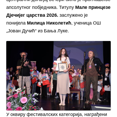
апсолутног побједника. Титулу
Мале принцезе
Д‌јечијег царства 2026.
заслужено је
понијела
Милица Николетић
, ученица ОШ
„Јован Дучић“ из Бања Луке.
У оквиру фестивалских категорија, награђени