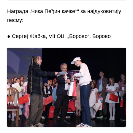
Награда „Чика Пеђин качкет“ за најдуховитију
песму:
● Сергеј Жабка, VII ОШ „Борово“, Борово