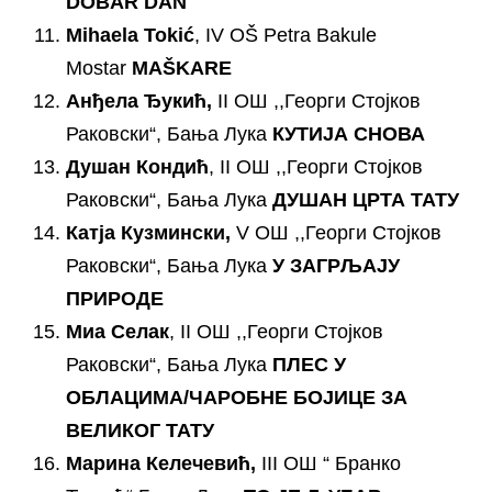
DOBAR DAN
Mihaela Tokić
, IV OŠ Petra Bakule
Mostar
MAŠKARE
Анђела
Ђукић,
II ОШ ,,Георги Стојков
Раковски“, Бања Лука
КУТИЈА СНОВА
Душан Кондић
, II ОШ ,,Георги Стојков
Раковски“, Бања Лука
ДУШАН ЦРТА ТАТУ
Катја Кузмински
,
V ОШ ,,Георги Стојков
Раковски“, Бања Лука
У ЗАГРЉАЈУ
ПРИРОДЕ
Миа Селак
, II ОШ ,,Георги Стојков
Раковски“, Бања Лука
ПЛЕС У
ОБЛАЦИМА
/ЧАРОБНЕ БОЈИЦЕ ЗА
ВЕЛИКОГ ТАТУ
Марина Келечевић,
III ОШ “ Бранко