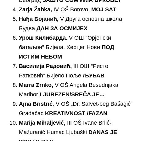
Zarja Žabka,
IV OŠ Borovo,
MOJ SAT
Нађа Бојанић,
V Друга основна школа
Будва
ДАН ЗА ОСМИЈЕХ
Урош Килибарда
, V ОШ “Орјенски
батаљон” Бијела, Херцег Нови
ПОД
ИСТИМ НЕБОМ
Василија Радовић,
III ОШ “Ристо
Ратковић” Бијело Поље
ЉУБАВ
Marra Zrnko,
V OŠ Angela Besednjaka
Maribor
LJUBEZEN/SREČA JE…
Ajna Bristrić
, V OŠ „Dr. Safvet-beg Bašagić“
Gradačac
KREATIVNOST
/FAZAN
Marija Mihaljević,
III OŠ Ivane Brlić-
Mažuranić Humac Ljubuški
DANAS JE