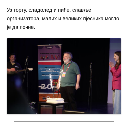
Уз торту, сладолед и пиће, славље
организатора, малих и великих пјесника могло
је да почне.