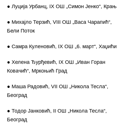
● Луција Урбанц, IX ОШ „Симон Јенко“, Крањ
● Михајло Терзић, VIII ОШ „Васа Чарапић“,
Бели Поток
● Самра Куленовић, IX ОШ „6. март“, Хаџићи
● Хелена Ђурђевић, IX ОШ „Иван Горан
Ковачић“, Мркоњић Град
● Маша Радовић, VII ОШ „Никола Тесла“,
Београд
● Тодор Јанковић, II ОШ „Никола Тесла“,
Београд