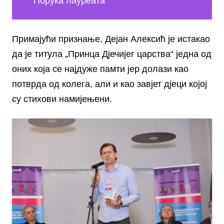
Порука лауреата
Примајући признање, Дејан Алексић је истакао
да је титула „Принца Дјечијег царства“ једна од
оних која се најдуже памти јер долази као
потврда од колега, али и као завјет дјеци којој
су стихови намијењени.