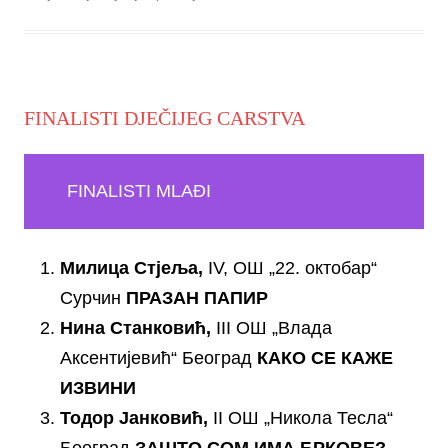
FINALISTI DJEČIJEG CARSTVA
FINALISTI MLAĐI
Милица Ст
ј
еља
,
IV, ОШ „22. октобар“
Сурчин
ПРАЗАН ПАПИР
Нина Станковић,
III ОШ „Влада
Аксентијевић“ Београд
КАКО СЕ КАЖЕ
ИЗВИНИ
Тодор Јанковић,
II ОШ „Никола Тесла“
Београд
ЗАШТО СОМ ИМА БРКОВЕ?