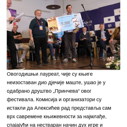
Овогодишњи лауреат, чије су књиге
неизоставан дио дјечије маште, ушао је у
одабрано друштво „Принчева“ овог
фестивала. Комисија и организатори су
истакли да Алексићев рад представља сам
врх савремене књижевности за најмлађе,
спајајући на нестваран начин дух игре и