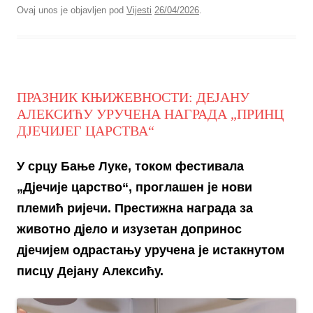
Ovaj unos je objavljen pod
Vijesti
26/04/2026
.
ПРАЗНИК КЊИЖЕВНОСТИ: ДЕЈАНУ
АЛЕКСИЋУ УРУЧЕНА НАГРАДА „ПРИНЦ
ДЈЕЧИЈЕГ ЦАРСТВА“
У срцу Бање Луке, током фестивала
„Дјечије царство“, проглашен је нови
племић ријечи. Престижна награда за
животно дјело и изузетан допринос
дјечијем одрастању уручена је истакнутом
писцу Дејану Алексићу.