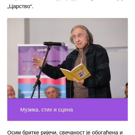
„Царство“.
Музика, стих и сцена
Осим бритке ријечи, свечаност је обогаћена и