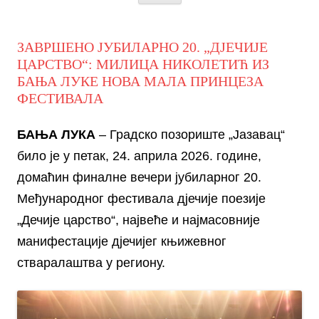
ЗАВРШЕНО ЈУБИЛАРНО 20. „ДЈЕЧИЈЕ
ЦАРСТВО“: МИЛИЦА НИКОЛЕТИЋ ИЗ
БАЊА ЛУКЕ НОВА МАЛА ПРИНЦЕЗА
ФЕСТИВАЛА
БАЊА ЛУКА
– Градско позориште „Јазавац“
било је у петак, 24. априла 2026. године,
домаћин финалне вечери јубиларног 20.
Међународног фестивала д‌јечије поезије
„Дечије царство“, највеће и најмасовније
манифестације д‌јечијег књижевног
стваралаштва у региону.