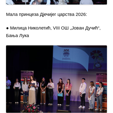
Мала принцеза Д‌јечијег царства 2026:
● Милица Николетић, VIII ОШ „Јован Дучић“,
Бања Лука