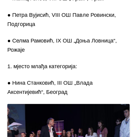
● Петра Вујисић, VIII ОШ Павле Ровински,
Подгорица
● Селма Рамовић, IX ОШ „Доња Ловница“,
Рожаје
1. мјесто млађа категорија:
● Нина Станковић, III ОШ „Влада
Аксентијевић“, Београд