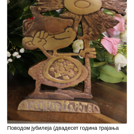
Поводом јубилеја (двадесет година трајања