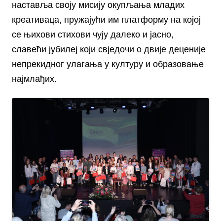
наставља своју мисију окупљања младих
креативаца, пружајући им платформу на којој
се њихови стихови чују далеко и јасно,
славећи јубилеј који свједочи о двије деценије
непрекидног улагања у културу и образовање
најмлађих.