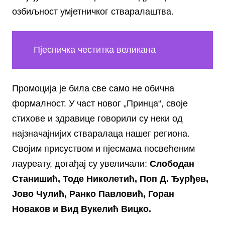
озбиљност умјетничког стваралаштва.
Пјесничка честитка великана
Промоција је била све само не обична
формалност. У част новог „Принца“, своје
стихове и здравице говорили су неки од
најзначајнијих стваралаца нашег региона.
Својим присуством и пјесмама посвећеним
лауреату, догађај су увеличали:
Слободан
Станишић, Тоде Николетић, Поп Д. Ђурђев,
Јово Чулић, Ранко Павловић, Горан
Новаков и Вид Вукелић Вицко.