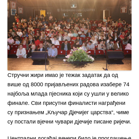
Стручни жири имао је тежак задатак да од
више од 8000 пријављених радова изабере 74
најбоља млада пјесника који су ушли у велико
финале. Сви присутни финалисти награђени
су признањем „Кључар Д‌јечијег царства“, чиме
су постали вјечни чувари д‌јечије писане ријечи.
Централни догађај вечери било је проглашење