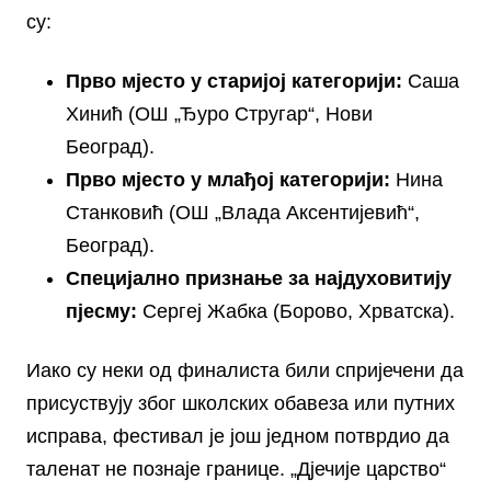
су:
Прво мјесто у старијој категорији:
Саша
Хинић (ОШ „Ђуро Стругар“, Нови
Београд).
Прво мјесто у млађој категорији:
Нина
Станковић (ОШ „Влада Аксентијевић“,
Београд).
Специјално признање за најдуховитију
пјесму:
Сергеј Жабка (Борово, Хрватска).
Иако су неки од финалиста били спријечени да
присуствују због школских обавеза или путних
исправа, фестивал је још једном потврдио да
таленат не познаје границе. „Дјечије царство“