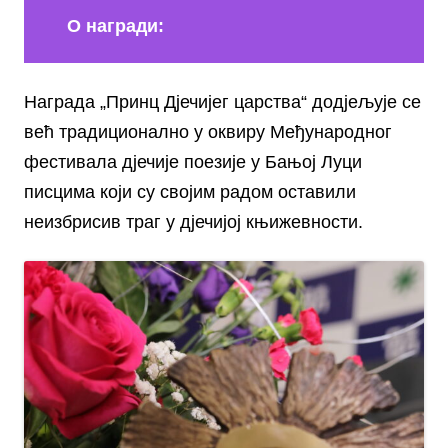
О награди:
Награда „Принц Дјечијег царства“ додјељује се
већ традиционално у оквиру Међународног
фестивала дјечије поезије у Бањој Луци
писцима који су својим радом оставили
неизбрисив траг у дјечијој књижевности.