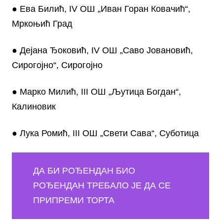
● Ева Билић, IV ОШ „Иван Горан Ковачић“,
Мркоњић Град
● Дејана Ђоковић, IV ОШ „Саво Јовановић,
Сирогојно“, Сирогојно
● Марко Милић, III ОШ „Љутица Богдан“,
Калиновик
● Лука Ромић, III ОШ „Свети Сава“, Суботица
ДА БИ РОЂЕНДАН БИО
РОЂЕНДАН ТРЕБАЛО ЈЕ ДА СЕ
ПРИПРЕМИ ТОРТА